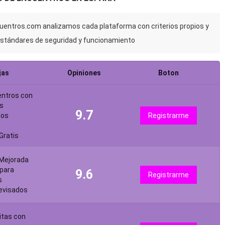
cuentros.com analizamos cada plataforma con criterios propios y
stándares de seguridad y funcionamiento
jas
Opiniones
Boton
entros con
s
9.7
dos
Registrarme
Gratis
 Mejorada
para
9.6
Registrarme
s
revisados
itas con