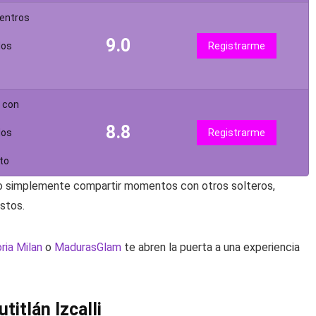
uentros
9.0
dos
Registrarme
s con
8.8
dos
Registrarme
to
s o simplemente compartir momentos con otros solteros,
ustos.
ria Milan
o
MadurasGlam
te abren la puerta a una experiencia
itlán Izcalli