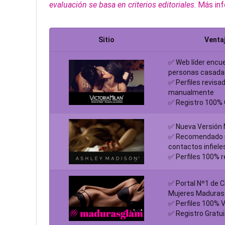
evaluación se basa en criterios editoriales
.
Más in
Sitio
Venta
✅ Web líder encu
personas casada
✅ Perfiles revisa
manualmente
✅ Registro 100% 
✅ Nueva Versión
✅ Recomendado 
contactos infiele
✅ Perfiles 100% 
✅ Portal Nº1 de C
Mujeres Maduras
✅ Perfiles 100% V
✅ Registro Gratui