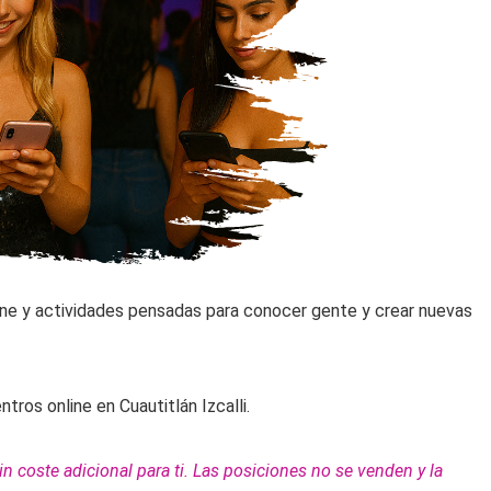
line y actividades pensadas para conocer gente y crear nuevas
os online en Cuautitlán Izcalli.
 coste adicional para ti. Las posiciones no se venden y la