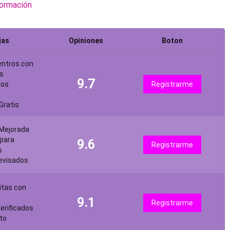
formación
jas
Opiniones
Boton
entros con
s
9.7
dos
Registrarme
Gratis
 Mejorada
para
9.6
Registrarme
s
revisados
itas con
9.1
Registrarme
erificados
to