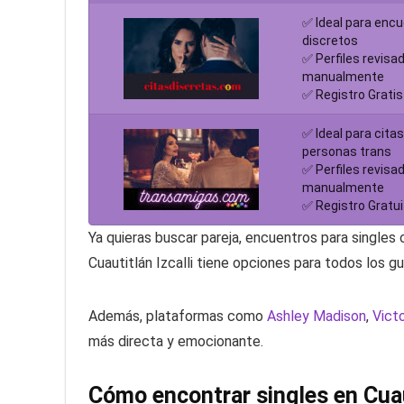
✅ Ideal para enc
discretos
✅ Perfiles revisa
manualmente
✅ Registro Gratis
✅ Ideal para cita
personas trans
✅ Perfiles revisa
manualmente
✅ Registro Gratui
Ya quieras buscar pareja, encuentros para single
Cuautitlán Izcalli tiene opciones para todos los g
Además, plataformas como
Ashley Madison
,
Victo
más directa y emocionante.
Cómo encontrar singles en Cuaut