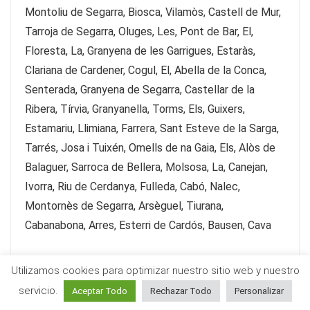
Montoliu de Segarra, Biosca, Vilamòs, Castell de Mur,
Tarroja de Segarra, Oluges, Les, Pont de Bar, El,
Floresta, La, Granyena de les Garrigues, Estaràs,
Clariana de Cardener, Cogul, El, Abella de la Conca,
Senterada, Granyena de Segarra, Castellar de la
Ribera, Tírvia, Granyanella, Torms, Els, Guixers,
Estamariu, Llimiana, Farrera, Sant Esteve de la Sarga,
Tarrés, Josa i Tuixén, Omells de na Gaia, Els, Alòs de
Balaguer, Sarroca de Bellera, Molsosa, La, Canejan,
Ivorra, Riu de Cerdanya, Fulleda, Cabó, Nalec,
Montornès de Segarra, Arsèguel, Tiurana,
Cabanabona, Arres, Esterri de Cardós, Bausen, Cava
Utilizamos cookies para optimizar nuestro sitio web y nuestro
servicio.
MEJORES PÁGINAS DE ENCUENTROS EN ESPAÑA
Aceptar Todo
Rechazar Todo
Personalizar