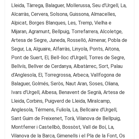
Lleida, Tàrrega, Balaguer, Mollerussa, Seu d’Urgell, La,
Alcarràs, Cervera, Solsona, Guissona, Almacelles,
Alpicat, Borges Blanques, Les, Tremp, Vielha e
Mijaran, Agramunt, Bellpuig, Torrefarrera, Alcoletge,
Artesa de Segre, Juneda, Rosselló, Almenar, Pobla de
Segur, La, Alguaire, Alfarràs, Linyola, Ponts, Aitona,
Pont de Suert, El, Bell-lloc d’Urgell, Torres de Segre,
Bellvís, Bellver de Cerdanya, Albatàrrec, Sort, Palau
d’Anglesola, El, Torregrossa, Arbeca, Vallfogona de
Balaguer, Golmés, Seròs, Naut Aran, Soses, Oliana,
Ivars d’Urgell, Albesa, Benavent de Segrià, Artesa de
Lleida, Corbins, Puigverd de Lleida, Miralcamp,
Anglesola, Térmens, Fuliola, La, Bellcaire d’Urgell,
Sant Guim de Freixenet, Torà, Vilanova de Bellpuig,
Montferrer i Castellbò, Bossòst, Vall de Boí, La,
Vilanova de la Barca, Gimenells i el Pla de la Font, Os