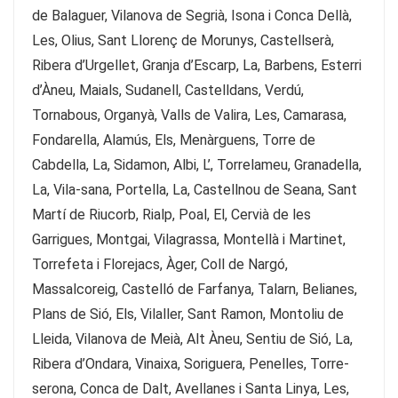
de Balaguer, Vilanova de Segrià, Isona i Conca Dellà,
Les, Olius, Sant Llorenç de Morunys, Castellserà,
Ribera d’Urgellet, Granja d’Escarp, La, Barbens, Esterri
d’Àneu, Maials, Sudanell, Castelldans, Verdú,
Tornabous, Organyà, Valls de Valira, Les, Camarasa,
Fondarella, Alamús, Els, Menàrguens, Torre de
Cabdella, La, Sidamon, Albi, L’, Torrelameu, Granadella,
La, Vila-sana, Portella, La, Castellnou de Seana, Sant
Martí de Riucorb, Rialp, Poal, El, Cervià de les
Garrigues, Montgai, Vilagrassa, Montellà i Martinet,
Torrefeta i Florejacs, Àger, Coll de Nargó,
Massalcoreig, Castelló de Farfanya, Talarn, Belianes,
Plans de Sió, Els, Vilaller, Sant Ramon, Montoliu de
Lleida, Vilanova de Meià, Alt Àneu, Sentiu de Sió, La,
Ribera d’Ondara, Vinaixa, Soriguera, Penelles, Torre-
serona, Conca de Dalt, Avellanes i Santa Linya, Les,