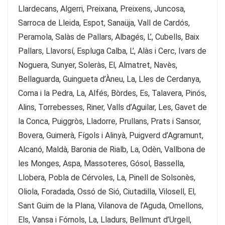
Llardecans, Algerri, Preixana, Preixens, Juncosa,
Sarroca de Lleida, Espot, Sanaüja, Vall de Cardós,
Peramola, Salàs de Pallars, Albagés, L’, Cubells, Baix
Pallars, Llavorsí, Espluga Calba, L’, Alàs i Cerc, Ivars de
Noguera, Sunyer, Soleràs, El, Almatret, Navès,
Bellaguarda, Guingueta d’Àneu, La, Lles de Cerdanya,
Coma i la Pedra, La, Alfés, Bòrdes, Es, Talavera, Pinós,
Alins, Torrebesses, Riner, Valls d’Aguilar, Les, Gavet de
la Conca, Puiggròs, Lladorre, Prullans, Prats i Sansor,
Bovera, Guimerà, Fígols i Alinyà, Puigverd d’Agramunt,
Alcanó, Maldà, Baronia de Rialb, La, Odèn, Vallbona de
les Monges, Aspa, Massoteres, Gósol, Bassella,
Llobera, Pobla de Cérvoles, La, Pinell de Solsonès,
Oliola, Foradada, Ossó de Sió, Ciutadilla, Vilosell, El,
Sant Guim de la Plana, Vilanova de l’Aguda, Omellons,
Els, Vansa i Fórnols, La, Lladurs, Bellmunt d’Urgell,