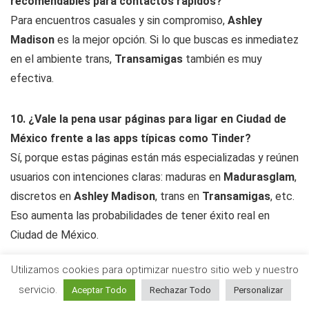
recomendables para contactos rápidos?
Para encuentros casuales y sin compromiso,
Ashley
Madison
es la mejor opción. Si lo que buscas es inmediatez
en el ambiente trans,
Transamigas
también es muy
efectiva.
10. ¿Vale la pena usar páginas para ligar en Ciudad de
México frente a las apps típicas como Tinder?
Sí, porque estas páginas están más especializadas y reúnen
usuarios con intenciones claras: maduras en
Madurasglam
,
discretos en
Ashley Madison
, trans en
Transamigas
, etc.
Eso aumenta las probabilidades de tener éxito real en
Ciudad de México.
Utilizamos cookies para optimizar nuestro sitio web y nuestro
servicio.
Aceptar Todo
Rechazar Todo
Personalizar
Cómo analizamos las webs de