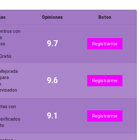
jas
Opiniones
Boton
entros con
s
9.7
dos
Registrarme
Gratis
 Mejorada
para
9.6
Registrarme
s
revisados
itas con
9.1
Registrarme
erificados
to