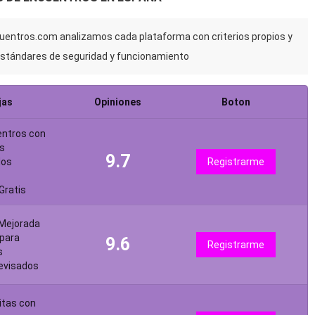
cuentros.com analizamos cada plataforma con criterios propios y
stándares de seguridad y funcionamiento
jas
Opiniones
Boton
entros con
s
9.7
dos
Registrarme
Gratis
 Mejorada
para
9.6
Registrarme
s
revisados
itas con